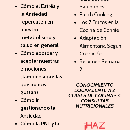
Cómo el Estrés y
Saludables
la Ansiedad
Batch Cooking
repercuten en
Los 7 Trucos en la
nuestro
Cocina de Connie
metabolismo y
Adaptación
salud en general
Alimentaria Según
Cómo abordar y
Condición
aceptar nuestras
Resumen Semana
emociones
2
(también aquellas
que no nos
CONOCIMIENTO
EQUIVALENTE A 2
gustan)
CLASES DE COCINA + 4
Cómo ir
CONSULTAS
NUTRICIONALES
gestionando la
Ansiedad
Cómo la PNL y la
¡HAZ