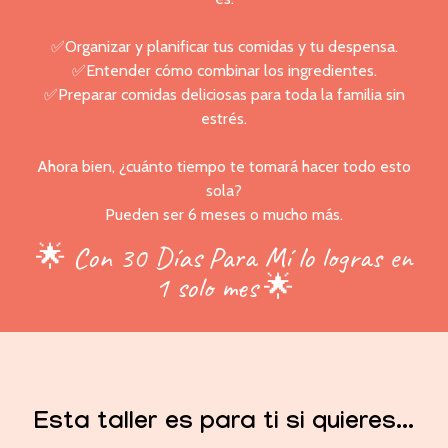
✅Organizar y planificar tus comidas y tu despensa.
✅Entender cómo combinar los ingredientes.
✅Preparar comidas deliciosas para toda la familia sin
estrés.
Ahora bien, ¿cuánto tiempo te tomará hacer todo esto
sola?
Pueden ser 6 meses o mucho más.
🌟 Con 30 Días Para Mí lo logras en
1 solo mes 🌟
Esta taller es para ti si quieres...