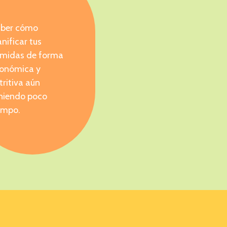
ber cómo
anificar tus
midas de forma
onómica y
tritiva aún
niendo poco
empo.