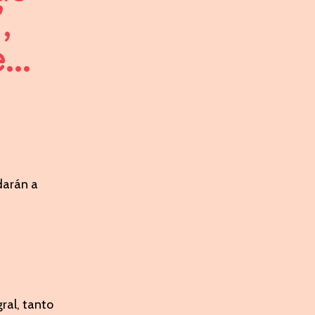
,
..
darán a
ral, tanto