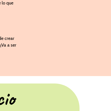
 lo que
de crear
¡Va a ser
cio