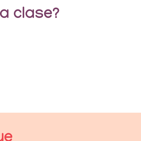
a clase?
ue