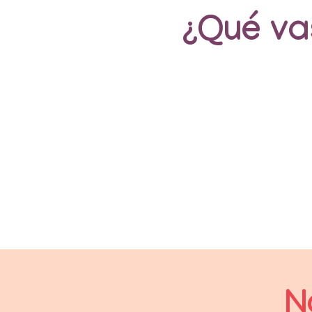
¿Qué va
N