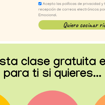
Acepto las políticas de privacidad y 
recepción de correos electrónicos por
Emocional.
Quiero cocinar ri
sta clase gratuita 
para ti si quieres...