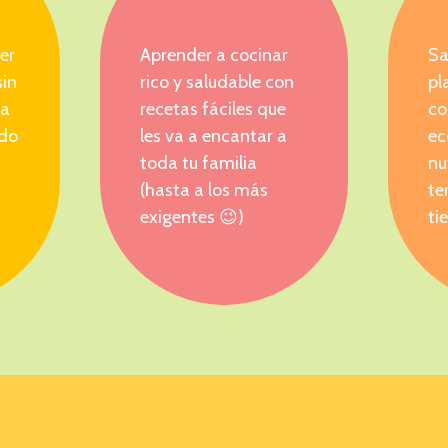
er
Aprender a cocinar
Sa
sin
rico y saludable con
pl
ta
recetas fáciles que
co
ido
les va a encantar a
ec
toda tu familia
nu
(hasta a los más
te
exigentes 😉)
ti