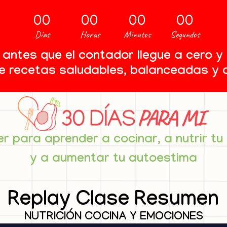
00
00
00
00
Días
Horas
Minutos
Segundos
r antes que el contador llegue a cero 
e recetas saludables, balanceadas y d
ler para aprender a cocinar, a nutrir tu
y a aumentar tu autoestima
Replay Clase Resumen
NUTRICIÓN COCINA Y EMOCIONES