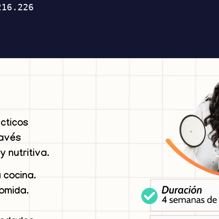
cticos
ravés
y nutritiva.
 cocina.
comida.