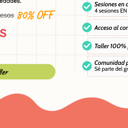
medades.
ler