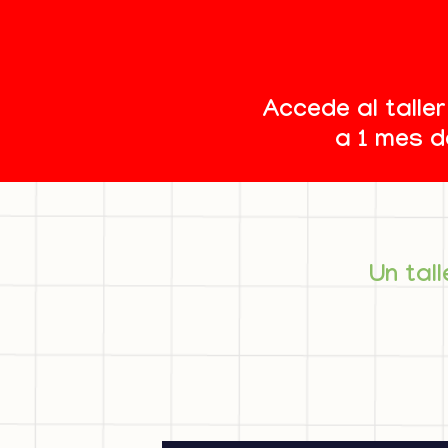
Accede al talle
a 1 mes d
Un tal