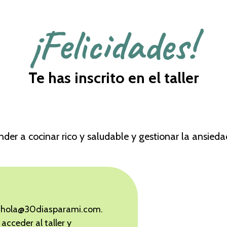
¡Felicidades!
Te has inscrito en el taller
nder a cocinar rico y saludable y gestionar la ansied
de hola@30diasparami.com.
acceder al taller y