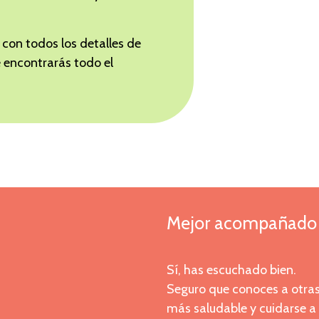
con todos los detalles de
 encontrarás todo el
Mejor acompañado 
Sí, has escuchado bien.
Seguro que conoces a otras
más saludable y cuidarse a 